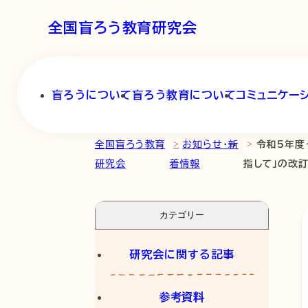
全国盲ろう教育研究会
盲ろうについて
盲ろう教育について
コミュニケー
>
>
全国盲ろう教育
お知らせ・新
令和5年度
研究会
着情報
指して」の改
カテゴリー
研究会に関する記事
参考資料